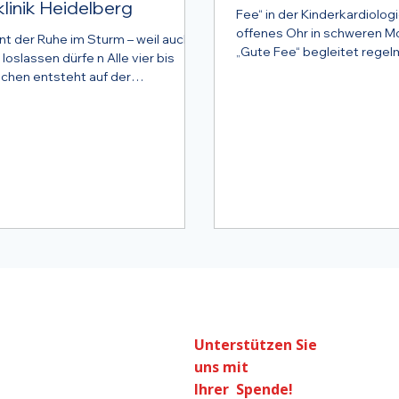
linik Heidelberg
Fee“ in der Kinderkardiolog
offenes Ohr in schweren Mom
t der Ruhe im Sturm – weil auch
„Gute Fee“ begleitet regel
 loslassen dürfe n Alle vier bis
ihre...
hen entsteht auf der
schen Station...
Unterstützen Sie
uns mit
Ihrer Spende!