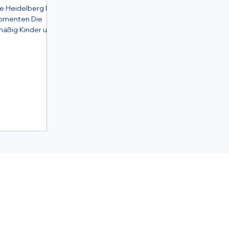
ie Heidelberg Ein
enten Die
mäßig Kinder und