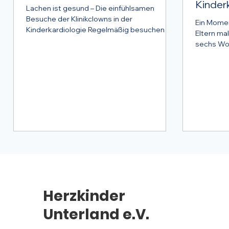
Kinderk
Lachen ist gesund – Die einfühlsamen
Besuche der Klinikclowns in der
Ein Momen
Kinderkardiologie Regelmäßig besuchen die
Eltern mal
Klinikclowns die...
sechs Woc
kardiologi
Herzkinder
Unterland e.V.